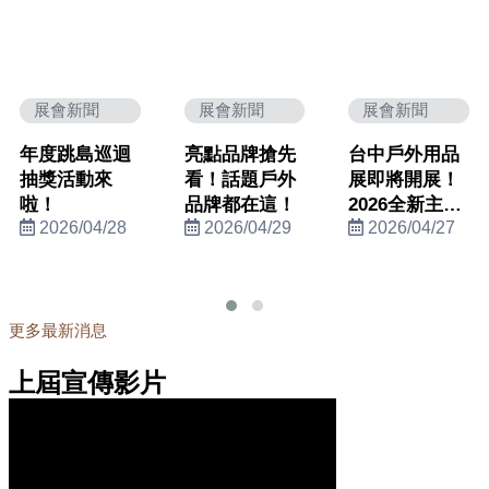
展會新聞
展會新聞
展會新聞
年度跳島巡迴
亮點品牌搶先
台中戶外用品
抽獎活動來
看！話題戶外
展即將開展！
啦！
品牌都在這！
2026全新主視
2026/04/28
2026/04/29
2026/04/27
覺曝光！
更多最新消息
上屆宣傳影片