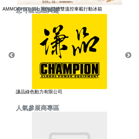
AMMOCHILL 35L 黑色 雙槽雙溫控車載行動冰箱
您可能也感興趣
謙品綠色動力有限公司
金鴻股
人氣參展商專區