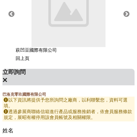
萩凹豆國際有限公司
坤璜企
回上頁
立即詢問
×
巴洛克零玖國際有限公司
以下資訊將提供予您所詢問之廠商，以利聯繫您，資料可選
填。
透過參展商聯絡信箱進行產品或服務推銷者，依會員服務條款
規定，展昭有權停用該會員帳號及相關權限。
姓名