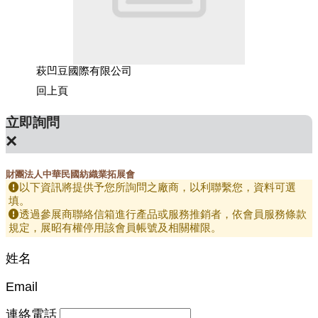
萩凹豆國際有限公司
坤璜企
回上頁
立即詢問
×
財團法人中華民國紡織業拓展會
以下資訊將提供予您所詢問之廠商，以利聯繫您，資料可選
填。
透過參展商聯絡信箱進行產品或服務推銷者，依會員服務條款
規定，展昭有權停用該會員帳號及相關權限。
姓名
Email
連絡電話