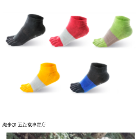
織步加-五趾襪專賣店