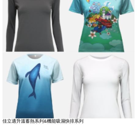
佳立適升溫蓄熱系列&機能吸濕快排系列