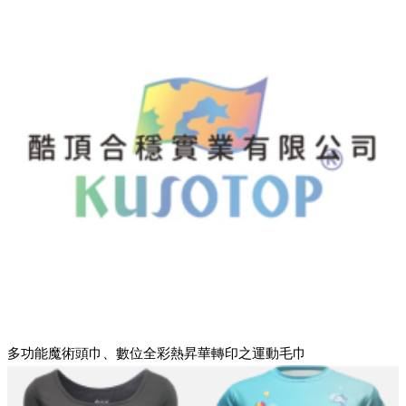
多功能魔術頭巾、數位全彩熱昇華轉印之運動毛巾