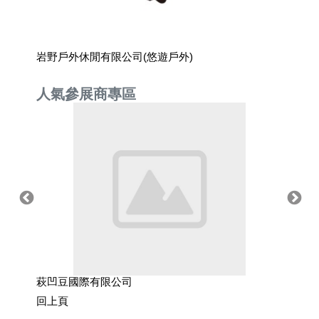
岩野戶外休閒有限公司(悠遊戶外)
迪克斯
人氣參展商專區
萩凹豆國際有限公司
坤璜企
回上頁