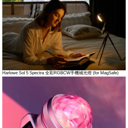
Harlowe Sol 5 Spectra 全彩RGBCW手機補光燈 (for MagSafe)