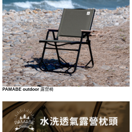
PAMABE outdoor 露營椅