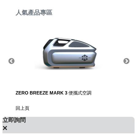
人氣產品專區
ZERO BREEZE MARK 3 便攜式空調
8電廠
回上頁
立即詢問
×