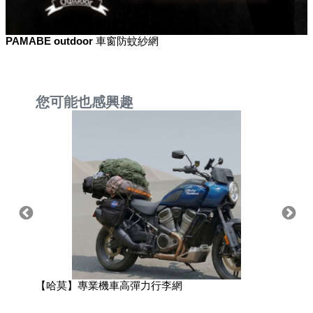
PAMABE outdoor 車窗防蚊紗網
您可能也感興趣
【哈莫】專業機車高彈力行李網
【哈莫】