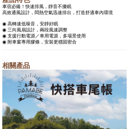
車宿必備！快速排風，靜音不擾眠
高效通風設計，悶熱空氣迅速排出，打造舒適車內環境
◉ 高轉速低噪音，安靜好眠
◉ 三向風扇設計，兩段風速調整
◉ 支援行動電源／車用電源，多場景使用
◉ 附車窗專用膠條，安裝更穩固密合
相關產品