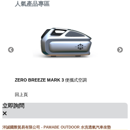
人氣產品專區
ZERO BREEZE MARK 3 便攜式空調
8電廠
回上頁
立即詢問
×
洋誠國際貿易有限公司 - PAMABE OUTDOOR 水洗透氣汽車坐墊