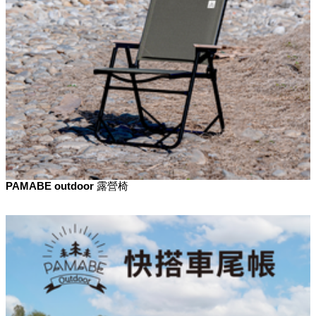
PAMABE outdoor 露營椅