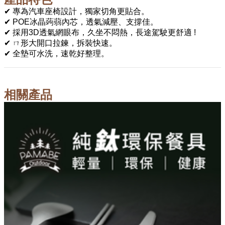
✔ 專為汽車座椅設計，獨家切角更貼合。
✔ POE冰晶蒟蒻內芯，透氣減壓、支撐佳。
✔ 採用3D透氣網眼布，久坐不悶熱，長途駕駛更舒適 !
✔ ㄇ形大開口拉鍊，拆裝快速。
✔ 全墊可水洗，速乾好整理。
相關產品