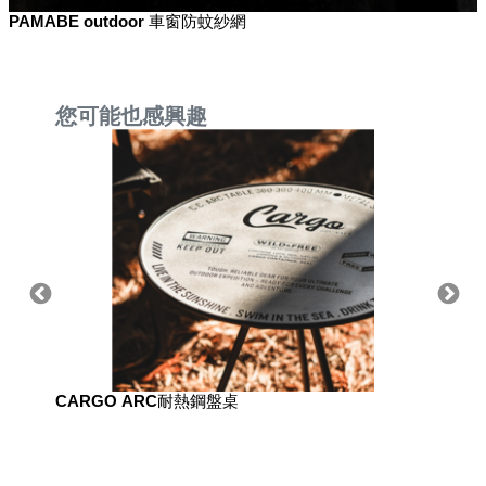
PAMABE outdoor 車窗防蚊紗網
您可能也感興趣
CARGO ARC耐熱鋼盤桌
LUYI